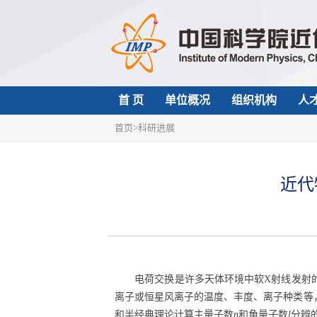
首 页
单位概况
组织机构
人
首页
>
科研进展
近代
电荷交换是许多天体环境中软
X
射线发射
离子或恒星风离子的温度、丰度、离子种类等
和半经典理论计算主量子数
n
和角量子数
l
分辨