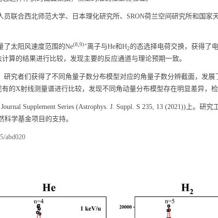
人员联合西北师范大学、日本理化研究所、
SRON
荷兰空间研究所和国家
(8,9)+
量了太阳风速度范围的
Ne
离子与
He
和
H
的态选择电荷交换，获得了
2
法计算的结果进行比较，发现主要的反应通道与理论预期一致。
，研究者们获得了不同角量子数分布模型对应的角量子数分辨截面，发展
现有的
X
射线测量谱进行比较，发现不同角动量分布模型存在明显差异，检
 Journal Supplement Series (Astrophys. J. Suppl. S 235, 13 (2021))
上。研究
然科学基金项目的支持。
65/abd020