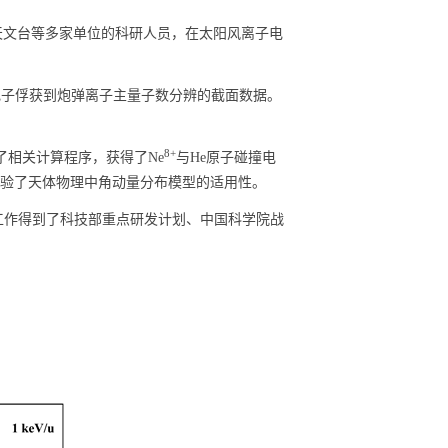
天文台等多家单位的科研人员，在太阳风离子电
电子俘获到炮弹离子主量子数分辨的截面数据。
8+
了相关计算程序，获得了
Ne
与
He
原子碰撞电
验了天体物理中角动量分布模型的适用性。
工作得到了科技部重点研发计划、中国科学院战