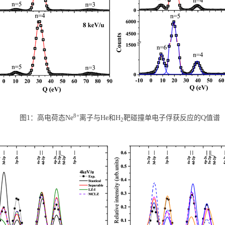
8+
图
1
：高电荷态
Ne
离子与
He
和
H
靶碰撞单电子俘获反应的
Q
值谱
2