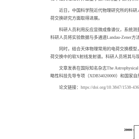
近日，中国科学院近代物理研究所的科研
荷交换研究方面取得进展。
科研人员利用反应显微成像谱仪，系统测
科研人员将实验数据与多通道
Landau-Zener
方
同时，结合天体物理常用的电荷交换模型
荷交换中的软
X
射线发射谱。科研人员将其与
文章发表在国际知名杂志
The Astrophysical
略性科技先导专项（
XDB34020000
）和国家自
论文链接：
https://doi.org/10.3847/1538-43