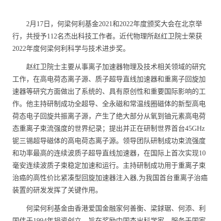
2月17日，何梁何利基金2021和2022年度颁奖大会在北京举
行，共授予112名杰出科技工作者。近代物理所赵红卫院士荣获
2022年度何梁何利科学与技术进步奖。
赵红卫院士主要从事离子加速器物理及技术相关领域的研究
工作，在高电荷态离子源、质子超导直线加速器和重离子回旋加
速器等研究方面做出了系统的、具有原创性和重要国际影响的工
作。他主持研制成功全超导、全永磁和常温线圈磁体的新型高电
荷态电子回旋共振离子源，产生了绝大部分从氧到铀元素高电荷
态重离子束流强度的世界纪录；提出并正在研制世界首台
45GHz
铌三锡超导磁体的高电荷态离子源。领导团队研制成功束流强度
和功率最高的连续波质子超导直线加速器，在国际上首次实现
10
毫安连续波质子束稳定加速和运行。主持研制成功用于重离子束
治癌的高性价比紧凑型回旋加速器注入器
,
为我国首台重离子治癌
装置的研发发挥了关键作用。
何梁何利基金由香港爱国金融家何善衡、梁銶琚、何添、利
国伟于
1994
年捐资创立，旨在奖励中国杰出科学家，服务于国家