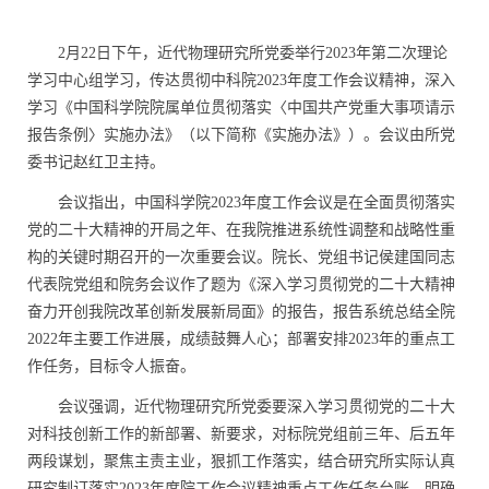
2月22日下午，近代物理研究所党委举行2023年第二次理论
学习中心组学习，传达贯彻中科院2023年度工作会议精神，深入
学习《中国科学院院属单位贯彻落实〈中国共产党重大事项请示
报告条例〉实施办法》（以下简称《实施办法》）。会议由所党
委书记赵红卫主持。
会议指出，中国科学院
2023
年度工作会议是在全面贯彻落实
党的二十大精神的开局之年、在我院推进系统性调整和战略性重
构的关键时期召开的一次重要会议。院长、党组书记侯建国同志
代表院党组和院务会议作了题为《深入学习贯彻党的二十大精神
奋力开创我院改革创新发展新局面》的报告，报告系统总结全院
2022
年主要工作进展，成绩鼓舞人心；部署安排
2023
年的重点工
作任务，目标令人振奋。
会议强调，近代物理研究所党委要深入学习贯彻党的二十大
对科技创新工作的新部署、新要求，对标院党组前三年、后五年
两段谋划，聚焦主责主业，狠抓工作落实，结合研究所实际认真
研究制订落实
2023
年度院工作会议精神重点工作任务台账，明确