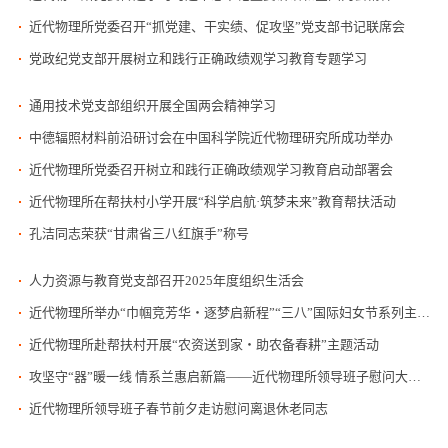
近代物理所党委召开“抓党建、干实绩、促攻坚”党支部书记联席会
党政纪党支部开展树立和践行正确政绩观学习教育专题学习
通用技术党支部组织开展全国两会精神学习
中德辐照材料前沿研讨会在中国科学院近代物理研究所成功举办
近代物理所党委召开树立和践行正确政绩观学习教育启动部署会
近代物理所在帮扶村小学开展“科学启航·筑梦未来”教育帮扶活动
孔洁同志荣获“甘肃省三八红旗手”称号
人力资源与教育党支部召开2025年度组织生活会
近代物理所举办“巾帼竞芳华・逐梦启新程”“三八”国际妇女节系列主题活动
近代物理所赴帮扶村开展“农资送到家・助农备春耕”主题活动
攻坚守“器”暖一线 情系兰惠启新篇——近代物理所领导班子慰问大科学装置一线值守人员
近代物理所领导班子春节前夕走访慰问离退休老同志