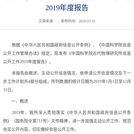
2019年度报告
文章来源： | 发布时间：2020-03-16
根据《中华人民共和国政府信息公开条例》、《中国科学院信息
公开工作管理办法》规定，现发布《中国科学院近代物理研究所信息
公开工作
2019
年度报告》。
本报告由概述、主动公开信息情况、依申请公开信息情况及下一
步工作计划共
4
部分组成，所列数据的统计日期为
2019
年
1
月
1
日至
12
月
31
日。
一、概述
2019
年，我所深入贯彻落实《中华人民共和国政府信息公开条
例》（国务院令第
711
号）文件精神，进一步加强主动公开工作、规范
充实公开内容，切实做好信息公开工作。