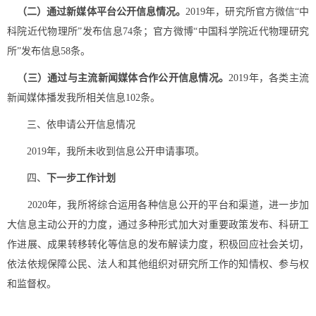
（二）通过新媒体平台公开信息情况。
2019
年，研究所官方微信“中
科院近代物理所”发布信息
74
条；官方微博
“
中国科学院近代物理研究
所
”
发布信息
58
条。
（三）通过与主流新闻媒体合作公开信息情况。
2019
年，各类主流
新闻媒体播发我所相关信息
102
条。
三、依申请公开信息情况
2019
年，我所未收到信息公开申请事项。
四、
下一步工作计划
2020
年，我所将综合运用各种信息公开的平台和渠道，进一步加
大信息主动公开的力度，通过多种形式加大对重要政策发布、科研工
作进展、成果转移转化等信息的发布解读力度，积极回应社会关切，
依法依规保障公民、法人和其他组织对研究所工作的知情权、参与权
和监督权。