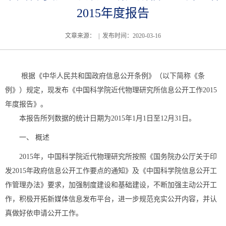
2015年度报告
文章来源： | 发布时间：2020-03-16
根据《中华人民共和国政府信息公开条例》（以下简称《条
例》）规定，现发布《中国科学院近代物理研究所信息公开工作
2015
年度报告》。
本报告所列数据的统计日期为
2015
年
1
月
1
日至
12
月
31
日。
一、
概述
2015
年，中国科学院近代物理研究所按照《国务院办公厅关于印
发
2015
年政府信息公开工作要点的通知》及《中国科学院信息公开工
作管理办法》要求，加强制度建设和基础建设，不断加强主动公开工
作，积极开拓新媒体信息发布平台，进一步规范充实公开内容，并认
真做好依申请公开工作。