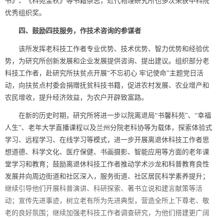
书》、《科苑金秋》等书籍杂志，近代物理研究所也多次荣获中科院
优秀组织奖。
四、鼓励四技服务，作技术咨询的参谋者
该所发挥老科技工作者专业优势、技术优势、智力优势和经验优
势，为研究所创新发展和企业发展提供咨询、提出建议。组织部分老
科技工作者，赴研究所扶贫点开展“不忘初心 牢记使命”主题党日活
动，向扶贫点村委会捐赠抚贫科技书籍，促进农村发展、农业增产和
农民增收，提升经济效益，为农户开辟致富路。
在新的历史时期，研究所将进一步以院离退局
“
书馨科苑
”
、
“
幸福
人生
”
、老年大学直播课程以及兰州分院老科协等为载体，探索体验式
学习、远程学习、在线学习等模式，进一步开展离退休科技工作者思
想道德、科学文化、医疗保健、书画摄影、智能应用等方面的老年课
堂学习和教育；鼓励离退休科技工作者推动学术沙龙和科普教育良性
发展并向周边街道和社区深入，服务街道、社区居民科学素养提升；
继续引导他们开展科普演讲、科研探索、著书立说和建言献策等活
动；宣传先进事迹，树立老有所为先进典型，营造全所上下尊老、敬
老的良好氛围；继续加强老科技工作者调查研究，为他们搭建更广阔