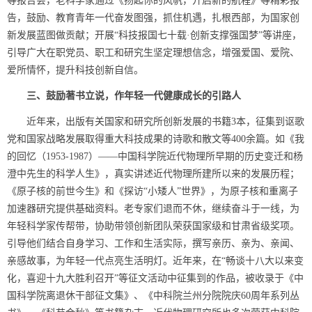
等报告会，老科学家通过《扬起你的风帆，开启新的航程》等精彩报
告，鼓励、教育青年一代奋发图强，抓住机遇，扎根西部，为国家创
新发展蓝图做贡献；开展“科技报国七十载·创新支撑强国梦”等讲座，
引导广大在职党员、职工和研究生坚定理想信念，增强爱国、爱院、
爱所情怀，提升科技创新自信。
三、鼓励著书立说，作年轻一代健康成长的引路人
近年来，出版有关国家和研究所创新发展的书籍
3
本，征集到讴歌
党和国家战略发展取得重大科技成果的诗歌和散文等
400
余篇。如《我
的回忆（
1953-1987
）——中国科学院近代物理所早期的历史变迁和杨
澄中先生的科学人生》，真实讲述近代物理所建所以来的发展历程；
《原子核的前世今生》和《探访“小矮人”世界》，为原子核和重离子
加速器研究提供基础资料。老专家们退而不休，继续奋斗于一线，为
年轻科学家传帮带，协助带领创新团队荣获国家级和甘肃省级奖项。
引导他们结合自身学习、工作和生活实际，撰写亲历、亲为、亲闻、
亲感故事，为年轻一代点亮生活明灯。近年来，在“畅谈十八大以来变
化，喜迎十九大胜利召开”等征文活动中征集到的作品，被收录于《中
国科学院离退休干部征文集》、《中科院兰州分院院庆
60
周年系列丛