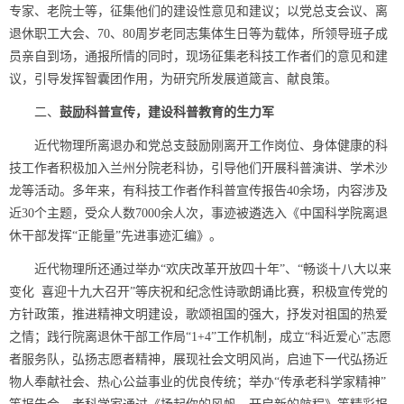
专家、老院士等，征集他们的建设性意见和建议；以党总支会议、离
退休职工大会、
70
、
80
周岁老同志集体生日等为载体，所领导班子成
员亲自到场，通报所情的同时，现场征集老科技工作者们的意见和建
议，引导发挥智囊团作用，为研究所发展道箴言、献良策。
二、
鼓励科普宣传，建设科普教育的生力军
近代物理所离退办和党总支鼓励刚离开工作岗位、身体健康的科
技工作者积极加入兰州分院老科协，引导他们开展科普演讲、学术沙
龙等活动。多年来，有科技工作者作科普宣传报告
40
余场，内容涉及
近
30
个主题，受众人数
7000
余人次，事迹被遴选入《中国科学院离退
休干部发挥“正能量”先进事迹汇编》。
近代物理所还通过举办“欢庆改革开放四十年”、“畅谈十八大以来
变化
喜迎十九大召开”等庆祝和纪念性诗歌朗诵比赛，积极宣传党的
方针政策，推进精神文明建设，歌颂祖国的强大，抒发对祖国的热爱
之情；践行院离退休干部工作局“
1+4
”工作机制，成立“科近爱心”志愿
者服务队，弘扬志愿者精神，展现社会文明风尚，启迪下一代弘扬近
物人奉献社会、热心公益事业的优良传统；举办“传承老科学家精神”