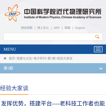
网站地图
|
网上办公
|
ARP
|
邮箱
|
English
MENU
Toggl
navig
首页
>
党建与文化
>
电子所刊
>
第5期
>
经验大家谈
第5期
经验大家谈
发挥优势，搭建平台----老科技工作者也能