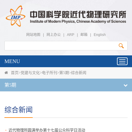
网站地图
|
网上办公
|
ARP
|
邮箱
|
English
MENU
Toggl
navig
首页
>
党建与文化
>
电子所刊
>
第5期
>
综合新闻
第5期
综合新闻
近代物理所圆满举办第十七届公众科学日活动