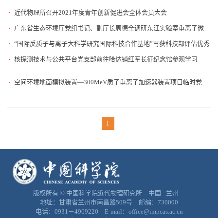
近代物理所召开2021年度青年创新促进会全体会员大会
广东省生态环境厅党组书记、副厅长周德全调研东江实验室重离子微孔膜污水处理创新示范工程项目
“国际反质子与离子大科学研究国际科技合作基地”再获科技部评估优秀
核探测技术与公共平台党支部前往哈达铺红军长征纪念馆参观学习
空间环境地面模拟装置—300MeV质子重离子加速器装置项目临时党支部成立
1
版权所有 © 中国科学院近代物理研究所 中国 · 兰州
地址：甘肃省兰州市南昌路509号 邮编：730000
电话：0931－4969220 E-mail：office@impcas.ac.cn