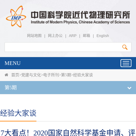
网站地图
|
网上办公
|
ARP
|
邮箱
|
English
MENU
Toggl
navig
首页
>
党建与文化
>
电子所刊
>
第5期
>
经验大家谈
第5期
经验大家谈
7大看点！2020国家自然科学基金申请、评