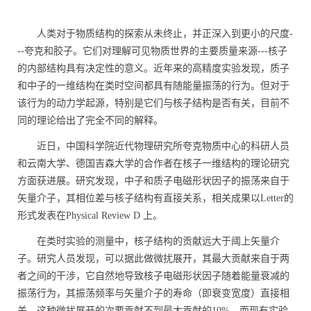
人类对于物质结构的探索从未终止，并正深入到更小的尺度-
--夸克和胶子。它们对理解可见物质世界的主要质量来源---核子
的内部结构具有决定性的意义。近年来的高精度实验发现，质子
和中子的一维结构在类时空间都具有随能量振荡的行为。但对于
该行为的动力学起源，特别是它们与核子结构是否有关，目前不
同的理论给出了完全不同的解释。
近日，中国科学院近代物理研究所夸克物质中心的科研人员
和云南大学、德国吉森大学的合作者在核子一维结构的理论研究
方面获进展。研究发现，中子和质子电磁形状因子的振荡来自于
矢量介子，其相位差与核子结构有直接关系，相关成果以
Letter
的
形式发表在
Physical Review D
上。
在类时实验的测量中，核子结构的贡献远大于阈上矢量介
子。研究人员发现，可以据此做微扰展开，其最大贡献来自于两
者之间的干涉，它自然地导致核子电磁形状因子随着能量衰减的
振荡行为，其振荡频率与矢量介子的寿命（即衰变宽度）直接相
关。这种微扰展开的次要贡献不到最大贡献的
10%
，而现有实验