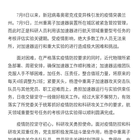
7
月
8
日以来，新冠病毒奥密克戎变异株引发的疫情突袭兰
州。
7
月
9
日，兰州重离子加速器装置所在城区被紧急管控管理，
而此时正是科研人员利用该加速器进行航天领域重要型号任务的
考核评估实验关键期。受疫情影响，绝大多数工作人员无法来
所，对加速器运行和重大实验的进行造成极大困难和挑战。
面对困难，在严格落实疫情防控要求的同时，近代物理所紧
急部署、周密安排，确保加速器工作顺利推进；加速器运维团队
克服人手不够困难，加任务、压责任，整合值班力量，将原来的
每天
4
班调整为
2
班；紧要关头，杨澄中重离子加速器攻关突击队
队员与其他党员、职工迎难而上，勇担加速器运行与实验供束任
务，日夜交替坚守一线做好相关工作。经过大家不懈努力，有效
落实了所党委关于统筹抓好疫情防控和科研攻关工作的要求，航
天领域重要型号任务的考核评估实验得以顺利圆满完成。
疫情防控坚守初心，科研攻关勇担使命。面对疫情防控和科
研攻关双重任务，党支部积极发挥战斗堡垒作用，杨澄中重离子
加速器攻关突击队队员、党员同志关键时刻顶得上、靠得住，充